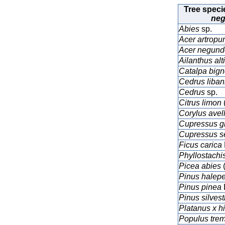
Tree speci
neg
Abies
sp.
Acer artrop
Acer negund
Ailanthus alt
Catalpa
bign
Cedrus liban
Cedrus
sp.
Citrus limon
Corylus avel
Cupressus g
Cupressus
s
Ficus carica
Phyllostachi
Picea abies
Pinus halep
Pinus pinea
Pinus silvest
Platanus x h
Populus tre