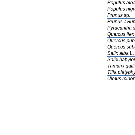
Populus alb
Populus nigr
Prunus
sp.
Prunus avi
Pyracantha
s
Quercus ilex
Quercus pu
Quercus sub
Salix alba
L.
Salix babylo
Tamarix gall
Tilia platyph
Ulmus
mino