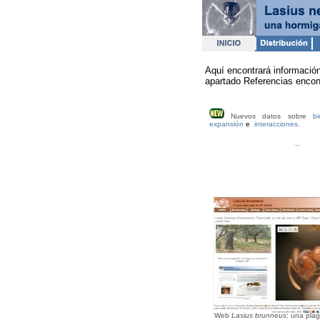
Aquí encontrará informació
apartado Referencias encon
Nuevos datos sobre
bi
expansión
e
interacciones.
...
Web
Lasius brunneus
: una plag