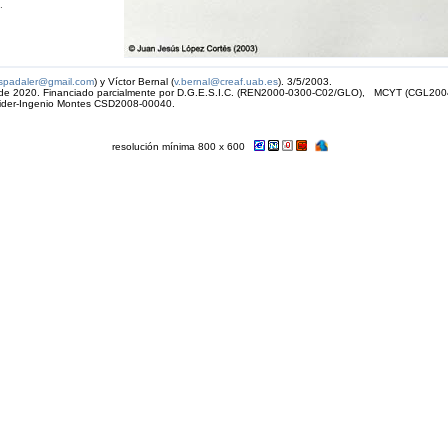
.
espadaler@gmail.com
) y Víctor Bernal (
v.bernal@creaf.uab.es
). 3/5/2003.
 de 2020
. Financiado parcialmente por D.G.E.S.I.C. (REN2000-0300-C02/GLO), MCYT (CGL20
ider-Ingenio Montes CSD2008-00040.
resolución mínima 800 x 600